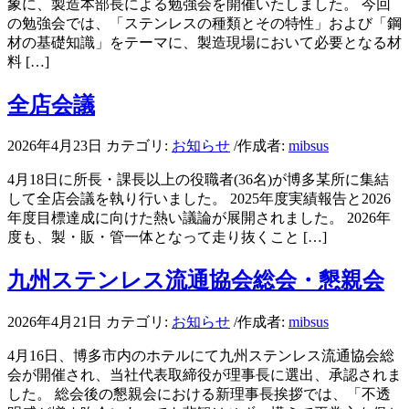
象に、製造本部長による勉強会を開催いたしました。 今回
の勉強会では、「ステンレスの種類とその特性」および「鋼
材の基礎知識」をテーマに、製造現場において必要となる材
料 […]
全店会議
2026年4月23日
カテゴリ:
お知らせ
/
作成者:
mibsus
4月18日に所長・課長以上の役職者(36名)が博多某所に集結
して全店会議を執り行いました。 2025年度実績報告と2026
年度目標達成に向けた熱い議論が展開されました。 2026年
度も、製・販・管一体となって走り抜くこと […]
九州ステンレス流通協会総会・懇親会
2026年4月21日
カテゴリ:
お知らせ
/
作成者:
mibsus
4月16日、博多市内のホテルにて九州ステンレス流通協会総
会が開催され、当社代表取締役が理事長に選出、承認されま
した。 総会後の懇親会における新理事長挨拶では、「不透