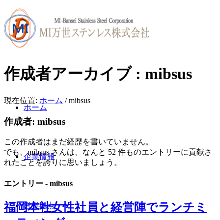
作成者アーカイブ : mibsus
現在位置:
ホーム
/
mibsus
ホーム
作成者:
mibsus
この作成者はまだ経歴を書いていません。
でも、
mibsus
さんは、なんと 52 件ものエントリーに貢献さ
企業情報
れたことを誇りに思いましょう。
エントリー - mibsus
福岡本社女性社員と経営陣でランチミ
営業拠点