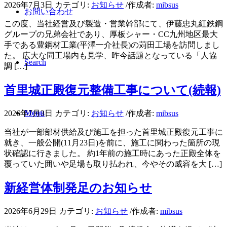
2026年7月3日
カテゴリ:
お知らせ
/
作成者:
mibsus
お問い合わせ
この度、当社経営及び製造・営業幹部にて、伊藤忠丸紅鉄鋼
グループの兄弟会社であり、厚板シャー・CC九州地区最大
手である豊鋼材工業(平澤一介社長)の苅田工場を訪問しまし
た。 広大な同工場内も見学、昨今話題となっている「人協
Search
調 […]
首里城正殿復元整備工事について(続報)
Menu
2026年7月3日
カテゴリ:
お知らせ
/
作成者:
mibsus
当社が一部部材供給及び施工を担った首里城正殿復元工事に
就き、一般公開(11月23日)を前に、施工に関わった箇所の現
状確認に行きました。 約1年前の施工時にあった正殿全体を
覆っていた囲いや足場も取り払われ、今やその威容を大 […]
新経営体制発足のお知らせ
2026年6月29日
カテゴリ:
お知らせ
/
作成者:
mibsus