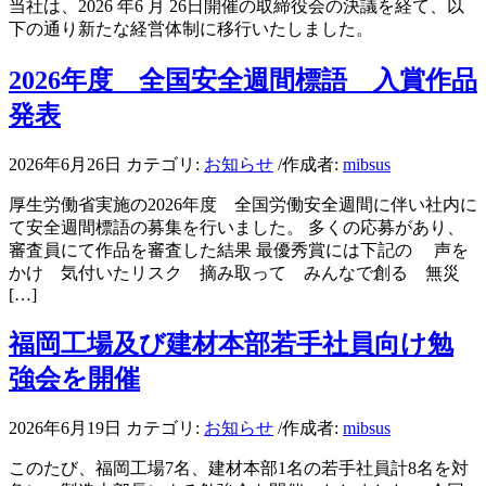
当社は、2026 年6 月 26日開催の取締役会の決議を経て、以
下の通り新たな経営体制に移行いたしました。
2026年度 全国安全週間標語 入賞作品
発表
2026年6月26日
カテゴリ:
お知らせ
/
作成者:
mibsus
厚生労働省実施の2026年度 全国労働安全週間に伴い社内に
て安全週間標語の募集を行いました。 多くの応募があり、
審査員にて作品を審査した結果 最優秀賞には下記の 声を
かけ 気付いたリスク 摘み取って みんなで創る 無災
[…]
福岡工場及び建材本部若手社員向け勉
強会を開催
2026年6月19日
カテゴリ:
お知らせ
/
作成者:
mibsus
このたび、福岡工場7名、建材本部1名の若手社員計8名を対