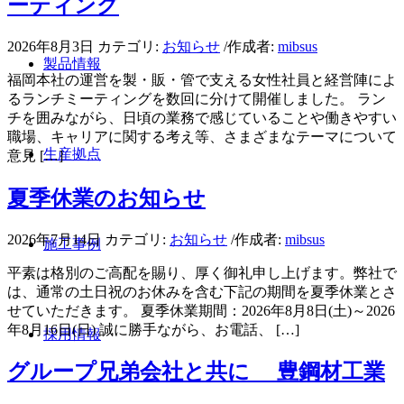
ーティング
2026年8月3日
カテゴリ:
お知らせ
/
作成者:
mibsus
製品情報
福岡本社の運営を製・販・管で支える女性社員と経営陣によ
るランチミーティングを数回に分けて開催しました。 ラン
チを囲みながら、日頃の業務で感じていることや働きやすい
職場、キャリアに関する考え等、さまざまなテーマについて
生産拠点
意見 […]
夏季休業のお知らせ
2026年7月14日
カテゴリ:
お知らせ
/
作成者:
mibsus
施工事例
平素は格別のご高配を賜り、厚く御礼申し上げます。弊社で
は、通常の土日祝のお休みを含む下記の期間を夏季休業とさ
せていただきます。 夏季休業期間：2026年8月8日(土)～2026
年8月16日(日) 誠に勝手ながら、お電話、 […]
採用情報
グループ兄弟会社と共に 豊鋼材工業