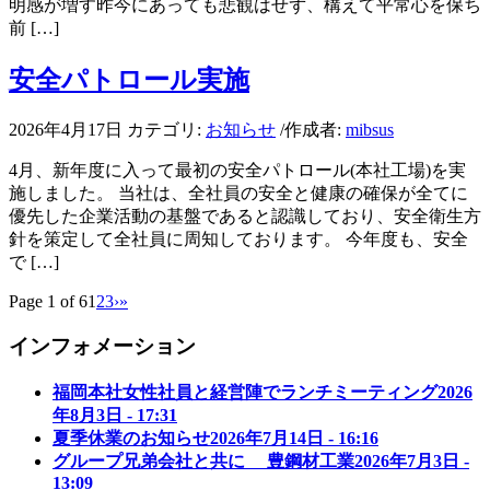
明感が増す昨今にあっても悲観はせず、構えて平常心を保ち
前 […]
安全パトロール実施
2026年4月17日
カテゴリ:
お知らせ
/
作成者:
mibsus
4月、新年度に入って最初の安全パトロール(本社工場)を実
施しました。 当社は、全社員の安全と健康の確保が全てに
優先した企業活動の基盤であると認識しており、安全衛生方
針を策定して全社員に周知しております。 今年度も、安全
で […]
Page 1 of 6
1
2
3
›
»
インフォメーション
福岡本社女性社員と経営陣でランチミーティング
2026
年8月3日 - 17:31
夏季休業のお知らせ
2026年7月14日 - 16:16
グループ兄弟会社と共に 豊鋼材工業
2026年7月3日 -
13:09