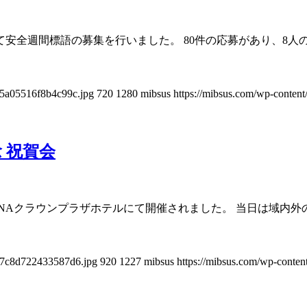
て安全週間標語の募集を行いました。 80件の応募があり、8人
85a05516f8b4c99c.jpg
720
1280
mibsus
https://mibsus.com/wp-content
 祝賀会
ANAクラウンプラザホテルにて開催されました。 当日は域内
097c8d722433587d6.jpg
920
1227
mibsus
https://mibsus.com/wp-conten