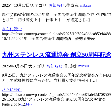
2025年10月17日
/
カテゴリ:
お知らせ
/
作成者:
mibsus
厚生労働省実施の2025年度 全国労働衛生週間に伴い社内に
とオフ 切り替え上手 仕事上手 が選定さ […]
さらに読む
https://mibsus.com/wp-content/uploads/2025/10/69240ddca859d448
10:11:55
2025年 全国労働衛生週間標語 優秀者発表
九州ステンレス流通協会 創立50周年記念
2025年9月26日
/
カテゴリ:
お知らせ
/
作成者:
mibsus
9月25日、九州ステンレス流通協会50周年記念祝賀会が市内
として乾杯挨拶に立った他、当社員が協会恒例イ […]
さらに読む
https://mibsus.com/wp-content/uploads/2025/09/9ba691ab42d7085
26 15:01:40
九州ステンレス流通協会 創立50周年記念 祝賀会
Page 2 of 6
‹
1
2
3
4
›
»