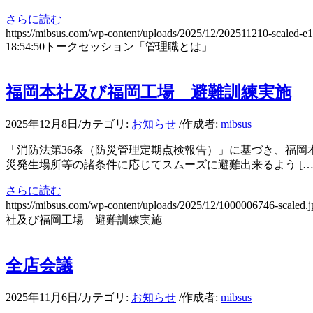
さらに読む
https://mibsus.com/wp-content/uploads/2025/12/202511210-scaled-
18:54:50
トークセッション「管理職とは」
福岡本社及び福岡工場 避難訓練実施
2025年12月8日
/
カテゴリ:
お知らせ
/
作成者:
mibsus
「消防法第36条（防災管理定期点検報告）」に基づき、福岡
災発生場所等の諸条件に応じてスムーズに避難出来るよう […
さらに読む
https://mibsus.com/wp-content/uploads/2025/12/1000006746-scaled.j
社及び福岡工場 避難訓練実施
全店会議
2025年11月6日
/
カテゴリ:
お知らせ
/
作成者:
mibsus