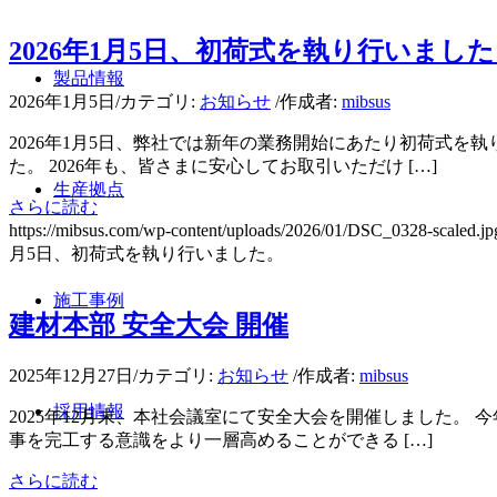
2026年1月5日、初荷式を執り行いまし
製品情報
2026年1月5日
/
カテゴリ:
お知らせ
/
作成者:
mibsus
2026年1月5日、弊社では新年の業務開始にあたり初荷式
た。 2026年も、皆さまに安心してお取引いただけ […]
生産拠点
さらに読む
https://mibsus.com/wp-content/uploads/2026/01/DSC_0328-scaled.jp
月5日、初荷式を執り行いました。
施工事例
建材本部 安全大会 開催
2025年12月27日
/
カテゴリ:
お知らせ
/
作成者:
mibsus
採用情報
2025年12月末、本社会議室にて安全大会を開催しました。
事を完工する意識をより一層高めることができる […]
さらに読む