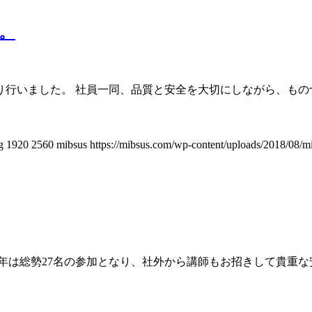
た。
を執り行いました。 社員一同、品質と安全を大切にしながら、も
g
1920
2560
mibsus
https://mibsus.com/wp-content/uploads/2018/08/mi
 今年は総勢27名の参加となり、社外から講師もお招きして貴重