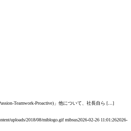
eamwork-Proactive)」他について、社長自ら […]
ntent/uploads/2018/08/miblogo.gif
mibsus
2026-02-26 11:01:26
2026-