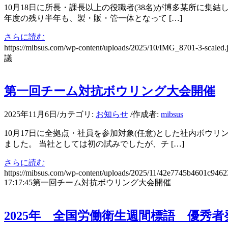
10月18日に所長・課長以上の役職者(38名)が博多某所に集
年度の残り半年も、製・販・管一体となって […]
さらに読む
https://mibsus.com/wp-content/uploads/2025/10/IMG_8701-3-scaled.
議
第一回チーム対抗ボウリング大会開催
2025年11月6日
/
カテゴリ:
お知らせ
/
作成者:
mibsus
10月17日に全拠点・社員を参加対象(任意)とした社内ボウ
ました。 当社としては初の試みでしたが、チ […]
さらに読む
https://mibsus.com/wp-content/uploads/2025/11/42e7745b4601c946
17:17:45
第一回チーム対抗ボウリング大会開催
2025年 全国労働衛生週間標語 優秀者