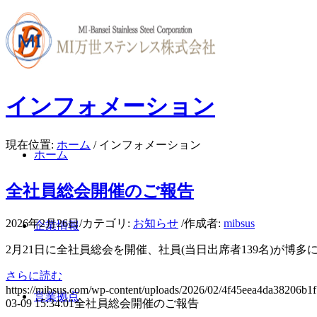
インフォメーション
現在位置:
ホーム
/
インフォメーション
ホーム
全社員総会開催のご報告
2026年2月26日
/
カテゴリ:
お知らせ
/
作成者:
mibsus
企業情報
2月21日に全社員総会を開催、社員(当日出席者139名)が博多に集いました
さらに読む
https://mibsus.com/wp-content/uploads/2026/02/4f45eea4da38206b1
営業拠点
03-09 15:34:01
全社員総会開催のご報告