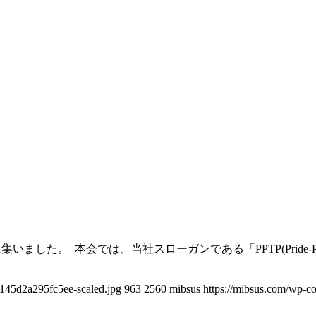
。 本会では、当社スローガンである「PPTP(Pride-Passion-T
f145d2a295fc5ee-scaled.jpg
963
2560
mibsus
https://mibsus.com/wp-co