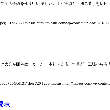
結して全店会議を執り行い ました。上期実績と下期見通しをレビ
jpeg
1920
2560
mibsus
https://mibsus.com/wp-content/uploads/2018/08
リング大会を開催致しました。 本社・支店・営業所・工場から有
238d37530fcd1317.jpg
720
1280
mibsus
https://mibsus.com/wp-content
発表