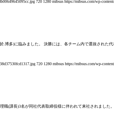
18b00649645095cc.jpg
720
1280
mibsus
https://mibsus.com/wp-content
決勝(於.博多)に臨みました。 決勝には、各チーム内で選抜され
238d37530fcd1317.jpg
720
1280
mibsus
https://mibsus.com/wp-content
管理職(課長)3名が同社代表取締役様に伴われて来社されまし