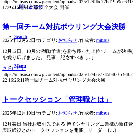
https://mibsus.com/wp-content/uploads/2025/12/fdbc77bd19b9ce63
お問い合わせ
17:05:16
建材本部 安全大会 開催
第一回チーム対抗ボウリング大会決勝
Search
2025年12月22日
/
カテゴリ:
お知らせ
/
作成者:
mibsus
12月12日、10月の激戦(予選)を勝ち残った上位4チームが
を繰り広げました。 見事、記念すべき […]
Menu
さらに読む
https://mibsus.com/wp-content/uploads/2025/12/42e7745b4601c946
22 16:26:11
第一回チーム対抗ボウリング大会決勝
トークセッション「管理職とは」
2025年12月10日
/
カテゴリ:
お知らせ
/
作成者:
mibsus
12月某日 当社お取引先である 博多シヤリング工業様の新任
表取締役とのトークセッションを開催、リーダー […]